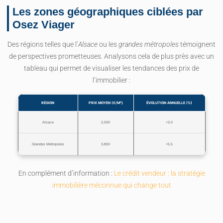
Les zones géographiques ciblées par
Osez Viager
Des régions telles que l’
Alsace
ou les
grandes métropoles
témoignent
de perspectives prometteuses. Analysons cela de plus près avec un
tableau qui permet de visualiser les tendances des prix de
l’immobilier :
RÉGION
PRIX MOYEN (€/M²)
ÉVOLUTION ANNUELLE (%)
Alsace
2,500
+3.0
Grandes Métropoles
3,800
+5.5
En complément d’information :
Le crédit vendeur : la stratégie
immobilière méconnue qui change tout