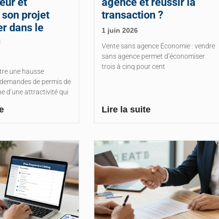
eur et
agence et réussir la
 son projet
transaction ?
r dans le
1 juin 2026
n
Vente sans agence Économie : vendre
sans agence permet d’économiser
trois à cinq pour cent
stre une hausse
 demandes de permis de
ne d’une attractivité qui
e
Lire la suite