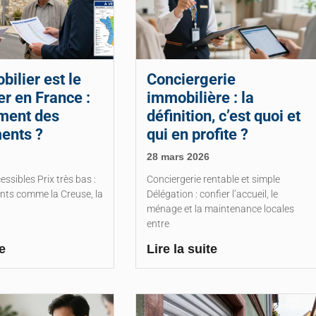
bilier est le
Conciergerie
r en France :
immobilière : la
ement des
définition, c’est quoi et
ents ?
qui en profite ?
28 mars 2026
essibles Prix très bas :
Conciergerie rentable et simple
nts comme la Creuse, la
Délégation : confier l’accueil, le
ménage et la maintenance locales
entre
e
Lire la suite