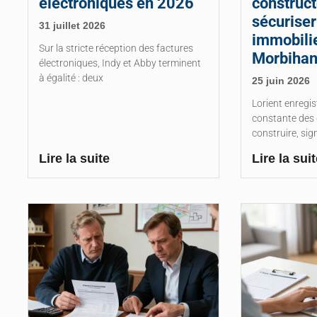
électroniques en 2026
construct
sécuriser
31 juillet 2026
immobilie
Sur la stricte réception des factures
Morbiha
électroniques, Indy et Abby terminent
à égalité : deux
25 juin 2026
Lorient enregi
constante des
construire, sig
Lire la suite
Lire la suit