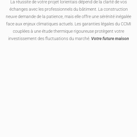
La réussite de votre projet lorientais dépend de la clarté de vos
échanges avec les professionnels du bâtiment. La construction
neuve demande de la patience, mais elle offre une sérénité inégalée
face aux enjeux climatiques actuels. Les garanties légales du CCMI
couplées à une étude thermique rigoureuse protègent votre
investissement des fluctuations du marché.
Votre future maison
dans le Morbihan sera le fruit d’une préparation minutieuse et d’un
suivi de chantier quotidien.
Un contenu qui pourrait vous plaire :
Comment faire jouer la garantie
décennale sans stress et éviter les pièges communs
Partager sur :
Facebook
Twitter
LinkedIn