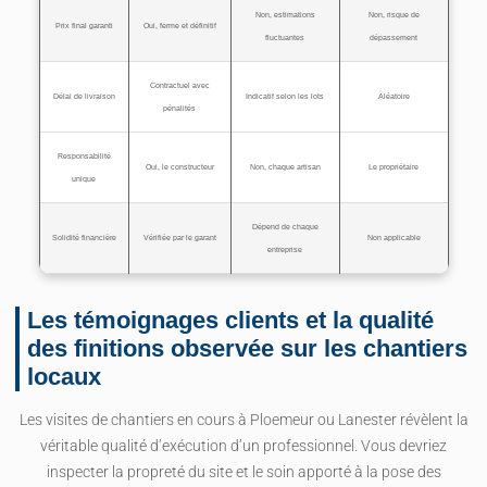
Non, estimations
Non, risque de
Prix final garanti
Oui, ferme et définitif
fluctuantes
dépassement
Contractuel avec
Délai de livraison
Indicatif selon les lots
Aléatoire
pénalités
Responsabilité
Oui, le constructeur
Non, chaque artisan
Le propriétaire
unique
Dépend de chaque
Solidité financière
Vérifiée par le garant
Non applicable
entreprise
Les témoignages clients et la qualité
des finitions observée sur les chantiers
locaux
Les visites de chantiers en cours à Ploemeur ou Lanester révèlent la
véritable qualité d’exécution d’un professionnel. Vous devriez
inspecter la propreté du site et le soin apporté à la pose des