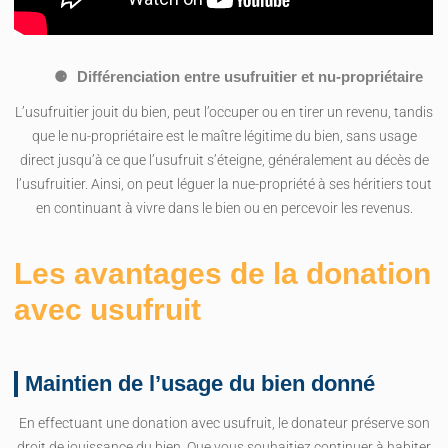
Différenciation entre usufruitier et nu-propriétaire
L’usufruitier jouit du bien, peut l’occuper ou en tirer un revenu, tandis
que le nu-propriétaire est le maître légitime du bien, sans usage
direct jusqu’à ce que l’usufruit s’éteigne, généralement au décès de
l’usufruitier. Ainsi, on peut léguer la nue-propriété à ses héritiers tout
en continuant à vivre dans le bien ou en percevoir les revenus.
Les avantages de la donation
avec usufruit
Maintien de l’usage du bien donné
En effectuant une donation avec usufruit, le donateur préserve son
droit de jouissance du bien. Que vous souhaitiez continuer à habiter