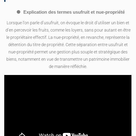
Explication des termes usufruit et nue-propriété
Lorsque l’on parle d’usufruit, on évoque le droit d’utiliser un bien et
d’en percevoir les fruits, comme les loyers, sans pour autant en être
le propriétaire effectif. La nue-propriété, en revanche, représente la
détention du titre de propriété. Cette séparation entre usufruit et
nue-propriété permet une gestion plus souple et stratégique des
biens, notamment en vue de transmettre un patrimoine immobilier
de manière réfléchie.