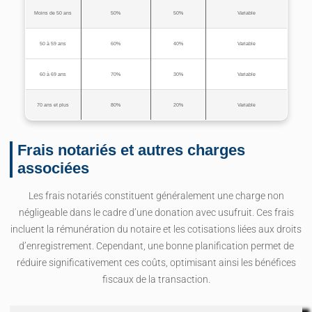
Moins de 50 ans
50%
50%
Variable
50 à 59 ans
60%
40%
Variable
60 à 69 ans
70%
30%
Variable
70 ans et plus
80%
20%
Variable
Frais notariés et autres charges
associées
Les frais notariés constituent généralement une charge non
négligeable dans le cadre d’une donation avec usufruit. Ces frais
incluent la rémunération du notaire et les cotisations liées aux droits
d’enregistrement. Cependant, une bonne planification permet de
réduire significativement ces coûts, optimisant ainsi les bénéfices
fiscaux de la transaction.