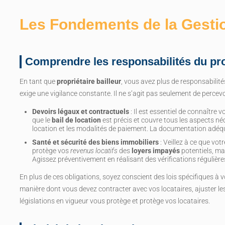
Les Fondements de la Gesti
Comprendre les responsabilités du pro
En tant que
propriétaire bailleur
, vous avez plus de responsabilités
exige une vigilance constante. Il ne s’agit pas seulement de percev
Devoirs légaux et contractuels
: Il est essentiel de connaître 
que le
bail de location
est précis et couvre tous les aspects néc
location et les modalités de paiement. La documentation adéquat
Santé et sécurité des biens immobiliers
: Veillez à ce que vot
protège vos
revenus locatifs
des
loyers impayés
potentiels, ma
Agissez préventivement en réalisant des vérifications régulièr
En plus de ces obligations, soyez conscient des lois spécifiques à vo
manière dont vous devez contracter avec vos locataires, ajuster le
législations en vigueur vous protège et protège vos locataires.