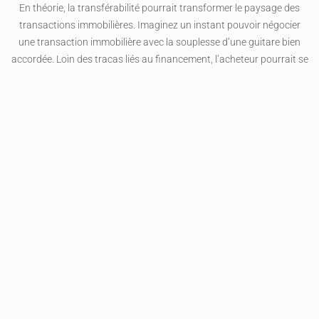
En théorie, la transférabilité pourrait transformer le paysage des
transactions immobilières. Imaginez un instant pouvoir négocier
une transaction immobilière avec la souplesse d’une guitare bien
accordée. Loin des tracas liés au financement, l’acheteur pourrait se
concentrer sur d’autres aspects cruciaux, comme l’emplacement ou
la valeur potentielle du bien. Cela pourrait réduire le temps et le
stress généralement associés aux transactions immobilières
traditionnelles.
Un processus de transfert réussi aurait des répercussions positives
non seulement pour les acheteurs individuels, mais aussi pour les
agences immobilières, les promoteurs et l’économie dans son
ensemble. Une augmentation de l’efficacité des transactions
pourrait entraîner une plus grande vitesse de recyclage des
propriétés et encourager des investissements plus dynamiques
dans certains secteurs du marché immobilier.
Influence sur la dynamique du marché
immobilier