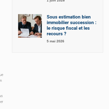
1 juin 2026
n
Sous estimation bien
immobilier succession :
le risque fiscal et les
recours ?
5 mai 2026
que
en
us
ter