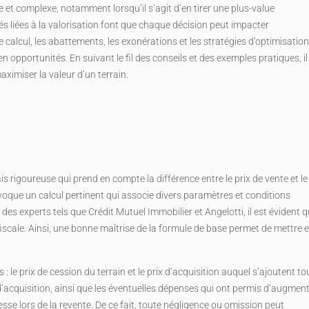
 et complexe, notamment lorsqu’il s’agit d’en tirer une plus-value
tés liées à la valorisation font que chaque décision peut impacter
alcul, les abattements, les exonérations et les stratégies d’optimisatio
opportunités. En suivant le fil des conseils et des exemples pratiques, il
ximiser la valeur d’un terrain.
s rigoureuse qui prend en compte la différence entre le prix de vente et le
 évoque un calcul pertinent qui associe divers paramètres et conditions
es experts tels que Crédit Mutuel Immobilier et Angelotti, il est évident 
n fiscale. Ainsi, une bonne maîtrise de la formule de base permet de mettre 
 le prix de cession du terrain et le prix d’acquisition auquel s’ajoutent to
s d’acquisition, ainsi que les éventuelles dépenses qui ont permis d’augmen
esse lors de la revente. De ce fait, toute négligence ou omission peut