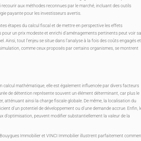
i recourir aux méthodes reconnues par le marché, incluant des outils
égie payante pour les investisseurs avertis.
tes étapes du calcul fiscal et de mettre en perspective les effets
uis pour un prix modeste et enrichi d’aménagements pertinents peut voir s
uel. Ainsi, tout l’enjeu se situe dans l’analyse à la fois des coûts engagés e
s de simulation, comme ceux proposés par certains organismes, se montrent
n calcul mathématique, elle est également influencée par divers facteurs
 durée de détention représente souvent un élément déterminant, car plus le
, atténuant ainsi la charge fiscale globale. De même, la localisation du
ficient d’un potentiel de développement ou d’une demande accrue. Enfin, l
 d’optimisation, peuvent modifier substantiellement la valeur de la
Bouygues Immobilier et VINCI Immobilier illustrent parfaitement commen