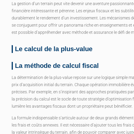
La gestion d’un terrain peut vite devenir une aventure passionnante
financière intéressante et pérenne. Les enjeux fiscaux et les subtili
durablement le rendement d’un investissement. Les mécanismes de c
se conjuguent pour offrir un panorama riche en enseignements et en 
est possible d’appréhender avec méthode et assurance le défi de ma
Le calcul de la plus-value
La méthode de calcul fiscal
La détermination de la plus-value repose sur une logique simple mai
prix d’acquisition initial du terrain. Chaque opération immobilière
précises. Par exemple, en s’inspirant des approches pratiquées par d
la précision du calcul est le socle de toute stratégie d’optimisatio
lumière les avantages fiscaux dont un propriétaire peut bénéficier.
La formule indispensable s’articule autour de deux grands éléments :
les frais et coûts annexes. Il est nécessaire d’ajouter tous les frai
la valeur intrinsèque du terrain, afin de pouvoir comparer avec just