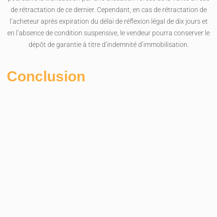
de rétractation de ce dernier. Cependant, en cas de rétractation de
l’acheteur après expiration du délai de réflexion légal de dix jours et
en l’absence de condition suspensive, le vendeur pourra conserver le
dépôt de garantie à titre d’indemnité d’immobilisation.
Conclusion
Importance de bien considérer tous les
aspects avant de signer un compromis
de vente
Il est évident que la signature d’un compromis de vente constitue
une étape cruciale dans un projet immobilier. Il est donc primordial
de bien prendre le temps à la réflexion et de considérer tous les
aspects, juridiques et financiers, avant de signer afin d’éviter toutes
déconvenues et complications ultérieures.