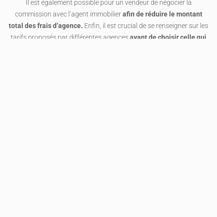
Il est également possible pour un vendeur de négocier la
commission avec l’agent immobilier
afin de réduire le montant
total des frais d’agence.
Enfin, il est crucial de se renseigner sur les
tarifs proposés par différentes agences
avant de choisir celle qui
convient le mieux à ses besoins et à son budget.
Quels sont les avantages et
les inconvénients des frais
d’agence ?
Les frais d’agence sont une source de revenus pour les agents
immobiliers,
mais ils peuvent également être un obstacle pour les
acheteurs
. Les avantages des frais d’agence
comprennent le temps
et l’expertise qu’ils apportent à la transaction.
Un agent immobilier